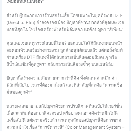
เหมือนที่เห็นบนจอ?”
สำหรับผู้ประกอบการร้านสกรีนเสื้อ โดยเฉพาะในยุคที่ระบบ DTF
(Direct to Film) กำลังครองเมือง ปัญหาที่ชวนปวดหัวที่สุดและเจอ
บ่อยที่สุด ไม่ใช่เรื่องเครื่องพังหรือฟิล์มลอก แต่คือปัญหา “สีเพี้ยน”
คุณเคยเจอเหตุการณ์แบบนี้ไหม? ออกแบบโลโก้สีแดงสดบนหน้า
จอคอมพิวเตอร์อย่างสวยงาม ลูกค้าอนุมัติแบบแล้ว แต่พอสั่งพิมพ์
ผ่านเครื่อง DTF สีแดงที่ได้กลับกลายเป็นสีแดงอมส้มตุ่นๆ หรือ
สีน้ำเงินเข้มที่ดูหรูหรา กลับกลายเป็นสีม่วงช้ำๆ บนแผ่นฟิล์ม
ปัญหานี้สร้างความเสียหายมากกว่าที่คิด ทั้งต้นทุนค่าหมึก ค่า
ฟิล์มที่เสียไป เวลาที่ต้องมานั่งแก้ และที่สำคัญที่สุดคือ “ความเชื่อ
มั่นของลูกค้า”
หลายคนพยายามแก้ปัญหาด้วยการปรับสีภาพต้นฉบับให้เวอร์ขึ้น
เผื่อเวลาพิมพ์ออกมาสีจะดรอป หรือบางคนอาจคิดว่าหมึกไม่ดี
เครื่องไม่ดี แต่ความจริงแล้ว สาเหตุหลักของปัญหานี้คือการขาด
ความเข้าใจเรื่อง “การจัดการสี” (Color Management System –