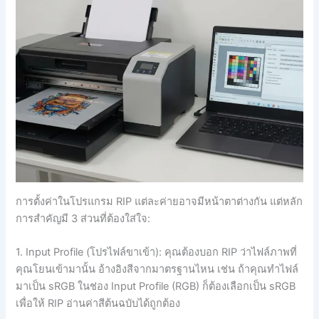
การตั้งค่าในโปรแกรม RIP แต่ละค่ายอาจมีหน้าตาต่างกัน แต่หลัก
การสำคัญมี 3 ส่วนที่ต้องใส่ใจ:
1. Input Profile (โปรไฟล์ขาเข้า): คุณต้องบอก RIP ว่าไฟล์ภาพที่
คุณโยนเข้ามานั้น อ้างอิงสีจากมาตรฐานไหน เช่น ถ้าคุณทำไฟล์
มาเป็น sRGB ในช่อง Input Profile (RGB) ก็ต้องเลือกเป็น sRGB
เพื่อให้ RIP อ่านค่าสีต้นฉบับได้ถูกต้อง