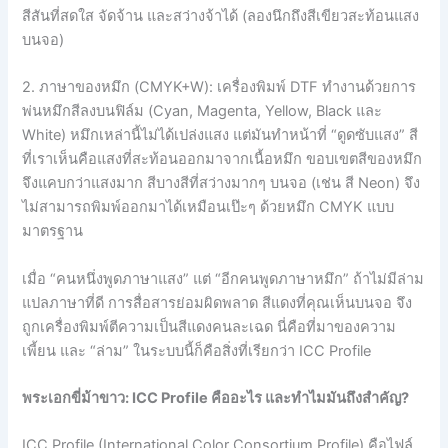
สีสันที่สดใส จัดจ้าน และสว่างจ้าได้ (ลองนึกถึงสีเขียวสะท้อนแสง
บนจอ)
2. ภาษาของหมึก (CMYK+W): เครื่องพิมพ์ DTF ทำงานด้วยการ
พ่นหมึกสีลงบนฟิล์ม (Cyan, Magenta, Yellow, Black และ
White) หมึกเหล่านี้ไม่ได้เปล่งแสง แต่มันทำหน้าที่ “ดูดซับแสง” สี
ที่เราเห็นคือแสงที่สะท้อนออกมาจากเนื้อหมึก ขอบเขตสีของหมึก
จึงแคบกว่าแสงมาก สีบางสีที่สว่างมากๆ บนจอ (เช่น สี Neon) จึง
ไม่สามารถพิมพ์ออกมาได้เหมือนเป๊ะๆ ด้วยหมึก CMYK แบบ
มาตรฐาน
เมื่อ “คนหนึ่งพูดภาษาแสง” แต่ “อีกคนพูดภาษาหมึก” ถ้าไม่มีล่าม
แปลภาษาที่ดี การสื่อสารย่อมผิดพลาด สีแดงที่คุณเห็นบนจอ จึง
ถูกเครื่องพิมพ์ตีความเป็นสีแดงคนละเฉด นี่คือที่มาของความ
เพี้ยน และ “ล่าม” ในระบบนี้ก็คือสิ่งที่เรียกว่า ICC Profile
พระเอกขี่ม้าขาว: ICC Profile
คืออะไร และทำไมมันถึงสำคัญ?
ICC Profile (International Color Consortium Profile) คือไฟล์