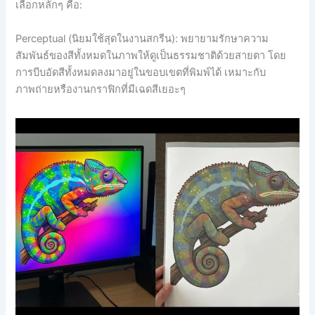
เลือกหลักๆ คือ:
Perceptual (นิยมใช้สุดในงานสกรีน): พยายามรักษาความ
สัมพันธ์ของสีทั้งหมดในภาพให้ดูเป็นธรรมชาติด้วยสายตา โดย
การบีบอัดสีทั้งหมดลงมาอยู่ในขอบเขตที่พิมพ์ได้ เหมาะกับ
ภาพถ่ายหรืองานกราฟิกที่มีเฉดสีเยอะๆ