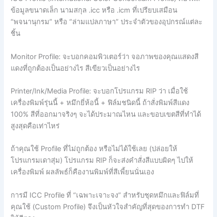
ข้อมูลขนาดเล็ก นามสกุล .icc หรือ .icm ที่เปรียบเสมือน
“พจนานุกรม” หรือ “ล่ามแปลภาษา” ประจำตัวของอุปกรณ์แต่ละ
ชิ้น
Monitor Profile: จะบอกคอมพิวเตอร์ว่า จอภาพของคุณแสดงสี
แดงที่ถูกต้องเป็นอย่างไร สีเขียวเป็นอย่างไร
Printer/Ink/Media Profile: จะบอกโปรแกรม RIP ว่า เมื่อใช้
เครื่องพิมพ์รุ่นนี้ + หมึกยี่ห้อนี้ + ฟิล์มชนิดนี้ ถ้าสั่งพิมพ์สีแดง
100% สีที่ออกมาจริงๆ จะได้ประมาณไหน และขอบเขตสีที่ทำได้
สูงสุดคือเท่าไหร่
ถ้าคุณใช้ Profile ที่ไม่ถูกต้อง หรือไม่ได้ใช้เลย (ปล่อยให้
โปรแกรมเดาสุ่ม) โปรแกรม RIP ก็จะส่งคำสั่งสีแบบผิดๆ ไปให้
เครื่องพิมพ์ ผลลัพธ์ก็คืองานพิมพ์ที่สีเพี้ยนนั่นเอง
การมี ICC Profile ที่ “เฉพาะเจาะจง” สำหรับชุดหมึกและฟิล์มที่
คุณใช้ (Custom Profile) จึงเป็นหัวใจสำคัญที่สุดของการทำ DTF