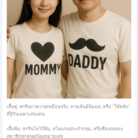
เสื้อคู่: สกรีนภาพวาดเหมือนจริง, ลายเส้นมินิมอล, หรือ “โค้ดลับ”
ที่รู้กันเฉพาะสองคน
เสื้อทีม: สกรีนโลโก้ทีม, สโลแกนประจำกลุ่ม, หรือชื่อเล่นของ
สมาชิกทุกคนพร้อมหมายเลข