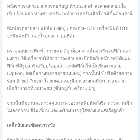
หลังจากจบกระบวกการคุยกับลูกค้าและลูกค้าส่งลวดลสายเสื้อ
เรียบร้อยแล้ว ทางช่างสกรีนจะทำการสกรีนเสื้อโดยมีขั้นตอนดังนี้
พิมพ์ลวดลายลงบนฟิล์ม (Film) / กระดาษ DTF เครื่องพิมพ์ DTF
จะพิมพ์หมึก และโรยผงกาวบนฟิล์ม
ตรวจสอบการพิมพ์ว่าลายคม สีถูกต้อง จากนั้นจะเริ่มอบฟิล์มและ
ผงกาว ใช้เครื่องอบให้ผงกาวละลายและยึดติดกับหมึก พอได้แผ่น
ฟิล์มที่มีรูปสกรีนเรียบร้อยแล้ว จะตัดฟิล์มให้เป็นชิ้นตามลาย
(Option: ตัดเป็นกางหลายลายบนแผ่น) จากนั้นนำไปรีดด้วยความ
ร้อน (Heat Press) โดยกดอุณหภูมิและแรงกดที่เหมาะสมตาม
เนื้อผ้า เวลาที่เหมาะสม (ขึ้นอยู่กับเครื่อง / ผ้า)
จากนั้นทีมงานจะตรวจคุณภาพของงานพิมพ์หลังรีด ตรวจว่าหมึก
ไม่ลอกร่อน สีไม่เพี้ยน และเตรียมบรรจุใส่ซองและส่งถึงลูกค้า
เคล็ดลับและข้อควรระวัง