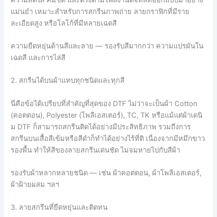
แม่นยำ เหมาะสำหรับการสกรีนภาพถ่าย ลายกราฟิกที่มีราย
ละเอียดสูง หรือโลโก้ที่มีหลายเฉดสี
ความยืดหยุ่นด้านสีและลาย — รองรับสีมากกว่า ความแปรผันใน
เฉดสี และการไล่สี
2. สกรีนได้บนผ้าแทบทุกชนิดและทุกสี
นี่คือข้อได้เปรียบที่สำคัญที่สุดของ DTF ไม่ว่าจะเป็นผ้า Cotton
(คอตตอน), Polyester (โพลีเอสเตอร์), TC, TK หรือแม้แต่ผ้าเดนิ
ม DTF ก็สามารถสกรีนติดได้อย่างมีประสิทธิภาพ รวมถึงการ
สกรีนบนเสื้อสีเข้มหรือสีดำก็ทำได้อย่างไร้ที่ติ เนื่องจากมีหมึกขาว
รองพื้น ทำให้สีของลายสกรีนเด่นชัด ไม่จมหายไปกับสีผ้า
รองรับผ้าหลากหลายชนิด — เช่น ผ้าคอตตอน, ผ้าโพลีเอสเตอร์,
ผ้าฝ้ายผสม ฯลฯ
3. ลายสกรีนที่ยืดหยุ่นและติดทน